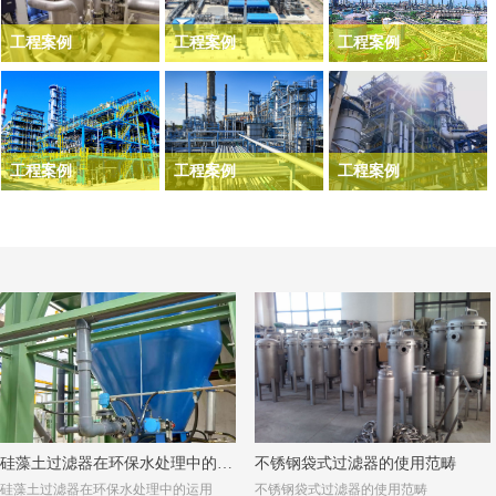
工程案例
工程案例
工程案例
刮刀过滤器是一种优良
烛式过滤器在石油行业
防腐过滤器适用于强酸
的在线清理过滤器，适
中树脂吸附过滤具有良
强碱等生产环境中，应
合大颗粒物料的在线过
好的效果
用广，价格优惠
滤，适用于高粘度物料
工程案例
工程案例
工程案例
过滤。
污水处理中，过滤废水
微孔过滤器广泛适用精
在活性炭过滤中，烛式
中细小颗粒物，使物料
细化工行业，水处理系
过滤器具有良好的性能
再循环利用，烛式过滤
统中细小颗粒的拦截
和便捷，适用于生产工
器具有非常好的使用效
艺中脱色活性，助滤
果
剂，医药活性炭，钯炭
的过滤。
硅藻土过滤器在环保水处理中的运
不锈钢袋式过滤器的使用范畴
硅藻土过滤器在环保水处理中的运用
不锈钢袋式过滤器的使用范畴
用