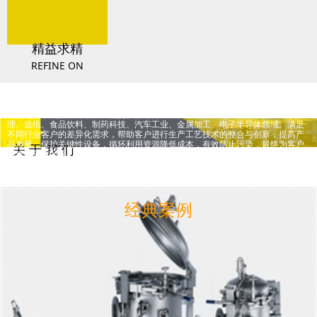
精益求精
REFINE ON
上海具禾环境科技有限公司是中国领先的过滤系统设计和制造企业，专注于液体
过滤领域，我们凭借先进的过滤技术和丰富的过滤实战经验，为客户提供专业精
心的过滤系统解决方案。我们提供服务行业主要包括石油化工、精细化工、水处
理、造纸、食品饮料、制药科技、汽车工业、金属加工、电子半导体领域。满足
不同行业客户的差异化需求，帮助客户进行生产工艺技术的整合与创新，提高产
品质量，保护关键性设备，循环利用资源降低成本，有效防止污染，最终为客户
关 于 我 们
创造高价值回报。
经典案例