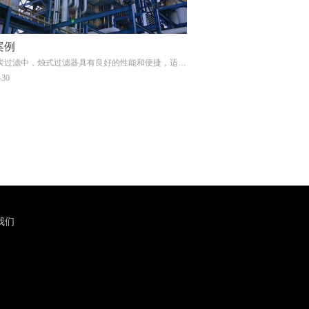
案例
炭过滤中，烛式过滤器具有良好的性能和便捷，适用
工艺中脱色活性，助滤剂，医药活性炭，钯炭的过
-30
我们