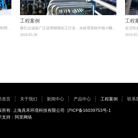
工程案例
工程
利用，
微孔过滤器广泛适用精细化工行业，水处理系统中细小颗粒
在活性
的拦截
于生产
2016-05-30
2016-05
滤。
站首页
关于我们
新闻中心
产品中心
工程案例
联系
权所有: 上海具禾环境科技有限公司 沪ICP备16039753号-1
术支持：阿里网络