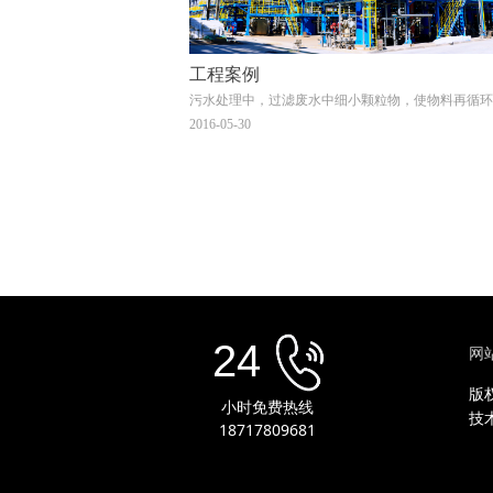
工程案例
污水处理中，过滤废水中细小颗粒物，使物料再循环
烛式过滤器具有非常好的使用效果
2016-05-30
24
网
版
小时免费热线
技
18717809681