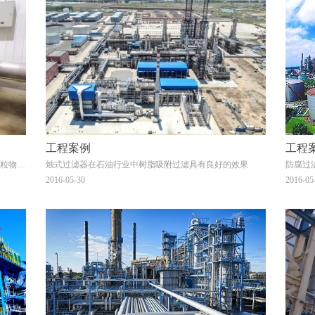
工程案例
工程
粒物料
烛式过滤器在石油行业中树脂吸附过滤具有良好的效果
防腐过
惠
2016-05-30
2016-05